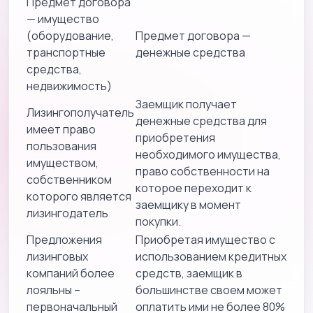
Предмет договора
— имущество
(оборудование,
Предмет договора —
транспортные
денежные средства
средства,
недвижимость)
Заемщик получает
Лизингополучатель
денежные средства для
имеет право
приобретения
пользования
необходимого имущества,
имуществом,
право собственности на
собственником
которое переходит к
которого является
заемщику в момент
лизингодатель
покупки.
Предложения
Приобретая имущество с
лизинговых
использованием кредитных
компаний более
средств, заемщик в
лояльны –
большинстве своем может
первоначальный
оплатить ими не более 80%