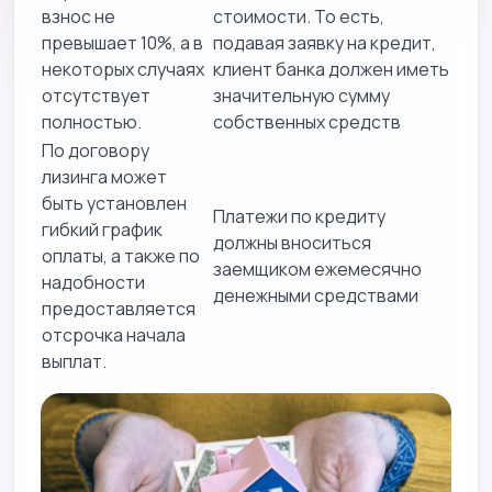
взнос не
стоимости. То есть,
превышает 10%, а в
подавая заявку на кредит,
некоторых случаях
клиент банка должен иметь
отсутствует
значительную сумму
полностью.
собственных средств
По договору
лизинга может
быть установлен
Платежи по кредиту
гибкий график
должны вноситься
оплаты, а также по
заемщиком ежемесячно
надобности
денежными средствами
предоставляется
отсрочка начала
выплат.