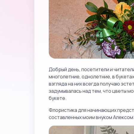
Добрый день, посетители и читател
многолетние, однолетние, в букетах
взгляда на них всегда получаю эсте
задумывалась над тем, что цветы мо
букете.
Флористика для начинающих предст
составленных моим внуком Алексом