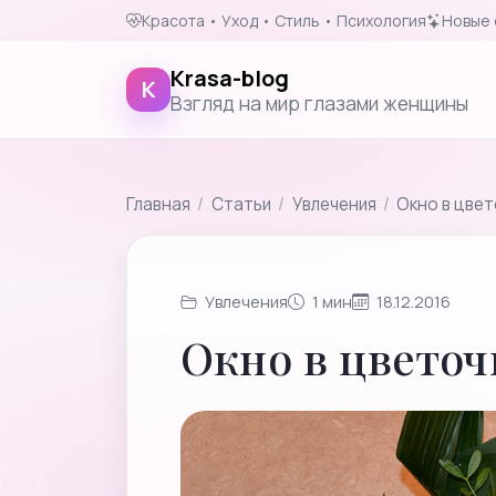
Красота • Уход • Стиль • Психология
Новые 
Krasa-blog
K
Взгляд на мир глазами женщины
Главная
/
Cтатьи
/
Увлечения
/
Окно в цвет
Увлечения
1 мин
18.12.2016
Окно в цвето