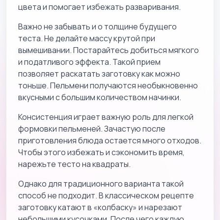
цвета и помогает избежать разваривания.
Важно не забывать и о толщине будущего
теста. Не делайте массу крутой при
вымешивании. Постарайтесь добиться мягкого
и податливого эффекта. Такой прием
позволяет раскатать заготовку как можно
тоньше. Пельмени получаются необыкновенно
вкусными с большим количеством начинки.
Консистенция играет важную роль для легкой
формовки пельменей. Зачастую после
приготовления блюда остается много отходов.
Чтобы этого избежать и сэкономить время,
нарежьте тесто на квадраты.
Однако для традиционного варианта такой
способ не подходит. В классическом рецепте
заготовку катают в «колбаску» и нарезают
небольшими кусочками. После чего каждую