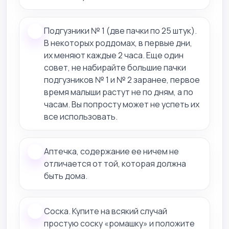
Подгузники № 1 (две пачки по 25 штук).
В некоторых роддомах, в первые дни,
их меняют каждые 2 часа. Еще один
совет, не набирайте большие пачки
подгузников № 1 и № 2 заранее, первое
время малыши растут не по дням, а по
часам. Вы попросту может не успеть их
все использовать.
Аптечка, содержание ее ничем не
отличается от той, которая должна
быть дома.
Соска. Купите на всякий случай
простую соску «ромашку» и положите