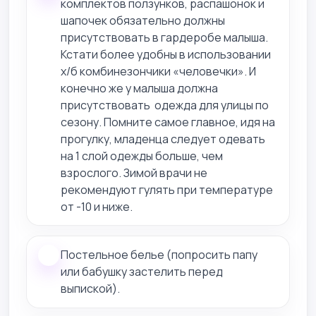
комплектов ползунков, распашонок и
шапочек обязательно должны
присутствовать в гардеробе малыша.
Кстати более удобны в использовании
х/б комбинезончики «человечки». И
конечно же у малыша должна
присутствовать одежда для улицы по
сезону. Помните самое главное, идя на
прогулку, младенца следует одевать
на 1 слой одежды больше, чем
взрослого. Зимой врачи не
рекомендуют гулять при температуре
от -10 и ниже.
Постельное белье (попросить папу
или бабушку застелить перед
выпиской).