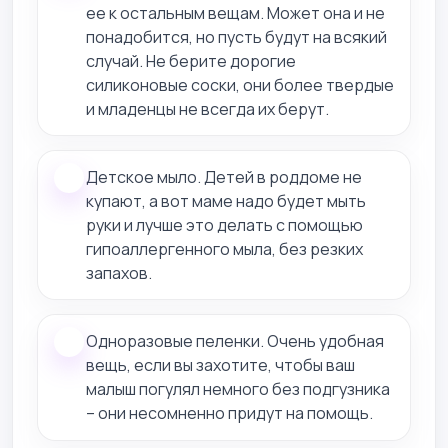
ее к остальным вещам. Может она и не
понадобится, но пусть будут на всякий
случай. Не берите дорогие
силиконовые соски, они более твердые
и младенцы не всегда их берут.
Детское мыло. Детей в роддоме не
купают, а вот маме надо будет мыть
руки и лучше это делать с помощью
гипоаллергенного мыла, без резких
запахов.
Одноразовые пеленки. Очень удобная
вещь, если вы захотите, чтобы ваш
малыш погулял немного без подгузника
– они несомненно придут на помощь.