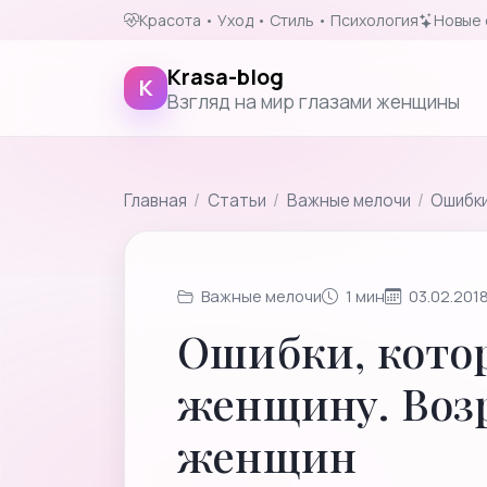
Красота • Уход • Стиль • Психология
Новые 
Krasa-blog
K
Взгляд на мир глазами женщины
Главная
/
Cтатьи
/
Важные мелочи
/
Ошибки
Важные мелочи
1 мин
03.02.201
Ошибки, кото
женщину. Воз
женщин