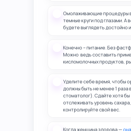
Омолаживающие процедуры вы
темные круги под глазами. А 
будете выглядеть достойно и
Конечно – питание. Без фастф
Можно ведь составить пример
кисломолочных продуктов, рыб
Уделите себе время, чтобы ор
должны быть не менее 1 раза 
стоматолог). Сдайте хотя бы
отслеживать уровень сахара,
контролируйте свой вес.
Когда женщина здорова —
она