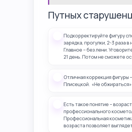
Путных старушенц
Подкорректируйте фигуру сп
зарядка, прогулки, 2-3 раза 
Главное – без лени. Уговорит
21 день. Потом не сможете о
Отличная коррекция фигуры 
Плисецкой. «Не обжираться» 
Есть такое понятие – возраст
профессионального косметоло
Профессиональная косметик
возраста позволяет выгляде