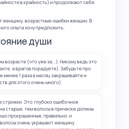
райности в крайность) и продолжают себя
т женщину, возрастные ошибки женщин. В
ного опыта хочу предложить:
тояние души
 возрасте (что уже за….). Никому ведь это
вите, а врагов порадуете). Забудьте про
е менее 1 раза в месяц закрашивайте и
тв для этого очень много)
е стрижки. Это глубоко ошибочное
а старше, тем волосы в прическе должны
ошо прокрашенные, правильно и
волосы очень украшают женщину.