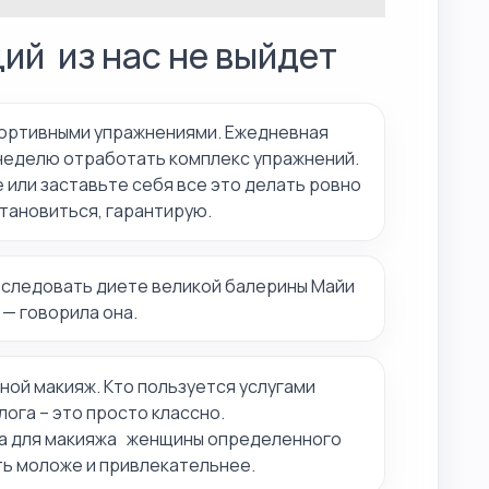
ий из нас не выйдет
ортивными упражнениями. Ежедневная
в неделю отработать комплекс упражнений.
е или заставьте себя все это делать ровно
становиться, гарантирую.
–следовать диете великой балерины Майи
— говорила она.
ной макияж. Кто пользуется услугами
га – это просто классно.
а для макияжа женщины определенного
ть моложе и привлекательнее.