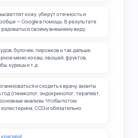
светлят кожу, уберут отечность и
вообще — Google в помощь. В результате
 радоваться своему внешнему виду.
удов, булочек, пирожков и так дальше.
ное меню из каш, овощей, фруктов,
ы, курицы и т.д.
ганизоваться и сходить к врачу, визиты
в год (гинеколог, эндокринолог, терапевт,
 основные анализы. Чтобы потом
 холестерина, СОЭ и обязательно
 красива
!