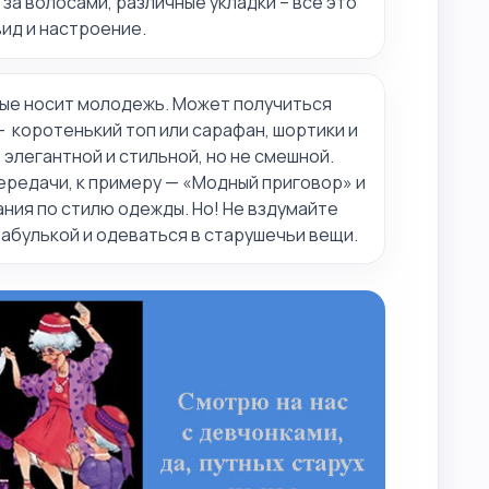
за волосами, различные укладки – все это
вид и настроение.
рые носит молодежь. Может получиться
 коротенький топ или сарафан, шортики и
элегантной и стильной, но не смешной.
ередачи, к примеру — «Модный приговор» и
ания по стилю одежды. Но! Не вздумайте
абулькой и одеваться в старушечьи вещи.