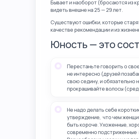
Бывает и наоборот (бросаются из к
видеть внешне на 25 — 29 лет.
Существуют ошибки, которые старя
качестве рекомендации и из жизнен
Юность — это сос
Перестаньте говорить о своем
не интересно (друзей позаба
свою седину, и обязательно н
прокрашивайте волосы (средс
Не надо делать себе коротки
утверждение, что чем женщин
быть короче. Ухоженные, хор
современно подстриженные 