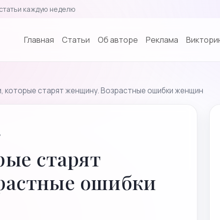
статьи каждую неделю
Главная
Cтатьи
Об авторе
Реклама
Викторин
, которые старят женщину. Возрастные ошибки женщин
8
рые старят
растные ошибки