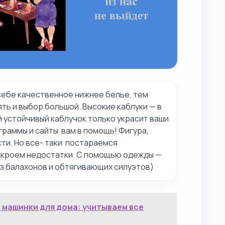
себе качественное нижнее белье, тем
ть и выбор большой. Высокие каблуки — в
 устойчивый каблучок только украсит ваши
граммы и сайты вам в помощь! Фигура,
сти. Но все- таки постараемся
скроем недостатки. С помощью одежды —
з балахонов и обтягивающих силуэтов)
 машинки для дома: учитываем все