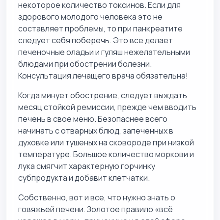
некоторое количество токсинов. Если для
здорового молодого человека это не
составляет проблемы, то при панкреатите
следует себя поберечь. Это все делает
печеночные оладьи и гуляш нежелательными
блюдами при обострении болезни.
Консультация лечащего врача обязательна!
Когда минует обострение, следует выждать
месяц стойкой ремиссии, прежде чем вводить
печень в свое меню. Безопаснее всего
начинать с отварных блюд, запеченных в
духовке или тушеных на сковороде при низкой
температуре. Большое количество моркови и
лука смягчит характерную горчинку
субпродукта и добавит клетчатки.
Собственно, вот и все, что нужно знать о
говяжьей печени. Золотое правило «всё