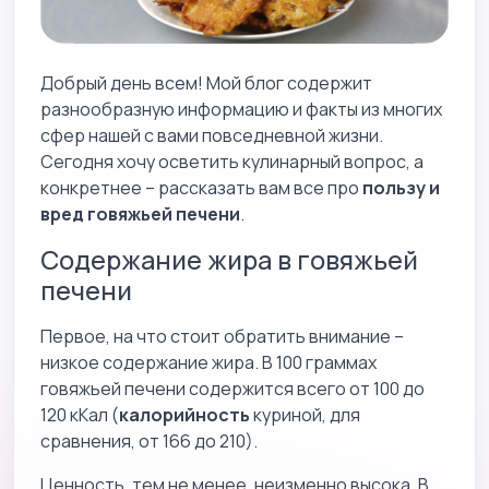
Добрый день всем! Мой блог содержит
разнообразную информацию и факты из многих
сфер нашей с вами повседневной жизни.
Сегодня хочу осветить кулинарный вопрос, а
конкретнее – рассказать вам все про
пользу и
вред говяжьей печени
.
Содержание жира в говяжьей
печени
Первое, на что стоит обратить внимание –
низкое содержание жира. В 100 граммах
говяжьей печени содержится всего от 100 до
120 кКал (
калорийность
куриной, для
сравнения, от 166 до 210).
Ценность, тем не менее, неизменно высока. В