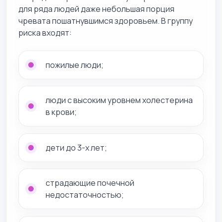
для ряда людей даже небольшая порция
чревата пошатнувшимся здоровьем. В группу
риска входят:
пожилые люди;
люди с высоким уровнем холестерина
в крови;
дети до 3-х лет;
страдающие почечной
недостаточностью;