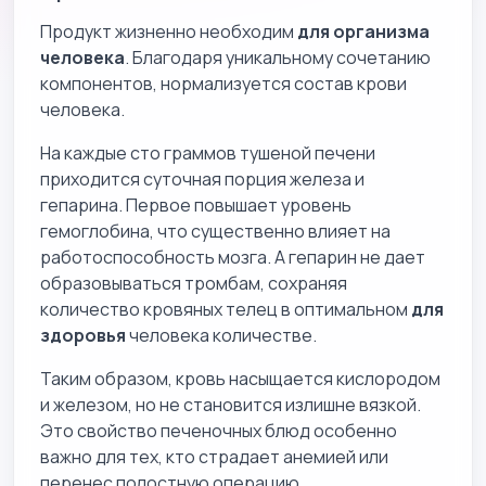
Продукт жизненно необходим
для организма
человека
. Благодаря уникальному сочетанию
компонентов, нормализуется состав крови
человека.
На каждые сто граммов тушеной печени
приходится суточная порция железа и
гепарина. Первое повышает уровень
гемоглобина, что существенно влияет на
работоспособность мозга. А гепарин не дает
образовываться тромбам, сохраняя
количество кровяных телец в оптимальном
для
здоровья
человека количестве.
Таким образом, кровь насыщается кислородом
и железом, но не становится излишне вязкой.
Это свойство печеночных блюд особенно
важно для тех, кто страдает анемией или
перенес полостную операцию.