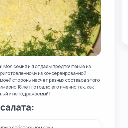
! Моя семья и я отдаем предпочтение из
приготовленному из консервированной
 моей стороны насчет разных составов этого
имерно 18 лет готовлю его именно так, как
сный и неподражаемый!
салата:
йры в собственном соку.