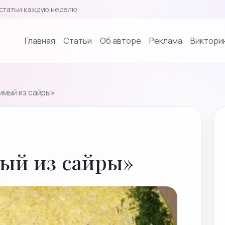
статьи каждую неделю
Главная
Cтатьи
Об авторе
Реклама
Викторин
имый из сайры»
ый из сайры»