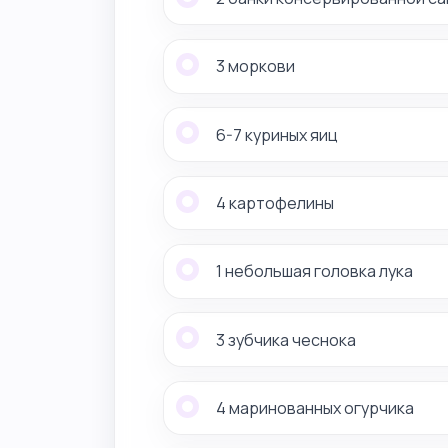
3 моркови
6-7 куриных яиц
4 картофелины
1 небольшая головка лука
3 зубчика чеснока
4 маринованных огурчика