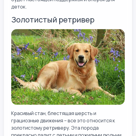
деток.
Золотистый ретривер
Красивый стан, блестящая шерсть и
грациозные движения – все это относится к
золотистому ретриверу. Эта порода
прекрасно ладит с детьми и пожилыми людьми.