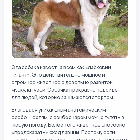
Эта собака известна всем как «ласковый
гигант». Это действительно мощное и
огромное животное с довольно развитой
мускулатурой. Собачка прекрасно подойдет
для людей, которые занимаются спортом.
Благодаря уникальным анатомическим
особенностям, с сенбернаром можно гулять в
любую погоду. Более того животное способно
«предсказать» сход лавины. Поэтому если
собака не желает куда-то идти, не заставляйте