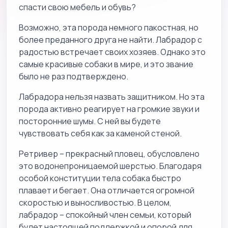
спасти свою мебель и обувь?
Возможно, эта порода немного пакостная, но
более преданного друга не найти. Лабрадор с
радостью встречает своих хозяев. Однако это
самые красивые собаки в мире, и это звание
было не раз подтверждено.
Лабрадора нельзя назвать защитником. Но эта
порода активно реагирует на громкие звуки и
посторонние шумы. С ней вы будете
чувствовать себя как за каменой стеной.
Ретривер – прекрасный пловец, обусловлено
это водонепроницаемой шерстью. Благодаря
особой конституции тела собака быстро
плавает и бегает. Она отличается огромной
скоростью и выносливостью. В целом,
лабрадор – спокойный член семьи, который
будет настоящей поддержкой и опорой для