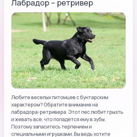
Лабрадор – ретривер
Любите веселых питомцев с бунтарским
характером? Обратите внимание на
лабрадора-ретривера. Этот пес любит грызть
и жевать все, что попадется ему в зубы.
Поэтому запаситесь терпением и
специальными игрушками. Вы ведь хотите