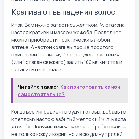
Крапива от выпадения волос
Итак, Вам нужно запастись желтком, ½ стакана
настоя крапивы и маслом жожоба. Последнее
можно приобрести практически в любой
аптеке. А настой крапивы проще простого
приготовить самому: 1 ст. л. сухого растения
(или 1 стакан свежего) залить 100 мл кипятка и
оставить на полчаса.
Читайте также:
Как приготовить хамон
самостоятельно?
Когда все ингредиенты будут готовы, добавьте
к теплому настою взбитый желток и 1 ч. л. масла
жожоба. Получившейся смесью обрабатывайте
не только кожу и корни, но и всю длину прядей.