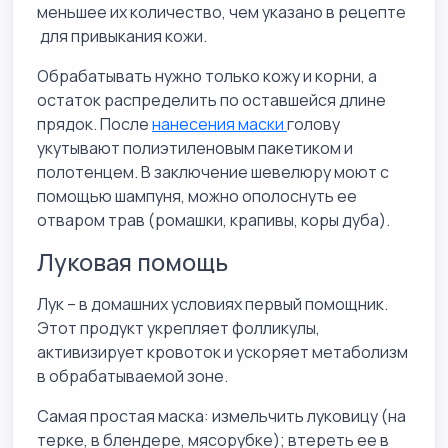
меньшее их количество, чем указано в рецепте
для привыкания кожи.
Обрабатывать нужно только кожу и корни, а
остаток распределить по оставшейся длине
прядок. После
нанесения маски
голову
укутывают полиэтиленовым пакетиком и
полотенцем. В заключение шевелюру моют с
помощью шампуня, можно ополоснуть ее
отваром трав (ромашки, крапивы, коры дуба).
Луковая помощь
Лук – в домашних условиях первый помощник.
Этот продукт укрепляет фолликулы,
активизирует кровоток и ускоряет метаболизм
в обрабатываемой зоне.
Самая простая маска: измельчить луковицу (на
терке, в блендере, мясорубке); втереть ее в