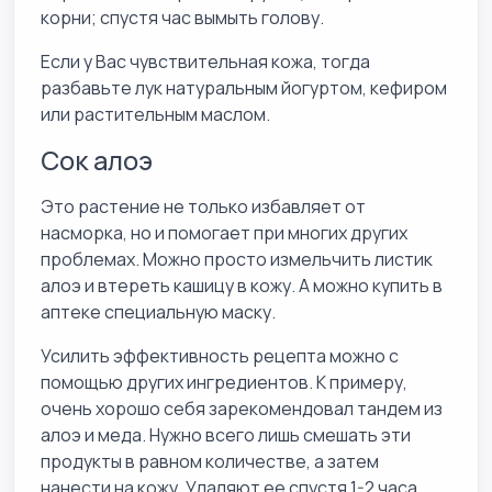
корни; спустя час вымыть голову.
Если у Вас чувствительная кожа, тогда
разбавьте лук натуральным йогуртом, кефиром
или растительным маслом.
Сок алоэ
Это растение не только избавляет от
насморка, но и помогает при многих других
проблемах. Можно просто измельчить листик
алоэ и втереть кашицу в кожу. А можно купить в
аптеке специальную маску.
Усилить эффективность рецепта можно с
помощью других ингредиентов. К примеру,
очень хорошо себя зарекомендовал тандем из
алоэ и меда. Нужно всего лишь смешать эти
продукты в равном количестве, а затем
нанести на кожу. Удаляют ее спустя 1-2 часа.