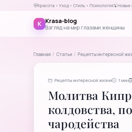
Красота • Уход • Стиль • Психология
Новые 
Krasa-blog
K
Взгляд на мир глазами женщины
Главная
/
Cтатьи
/
Рецепты интересной жи
Рецепты интересной жизни
1 мин
Молитва Кипр
колдовства, п
чародейства