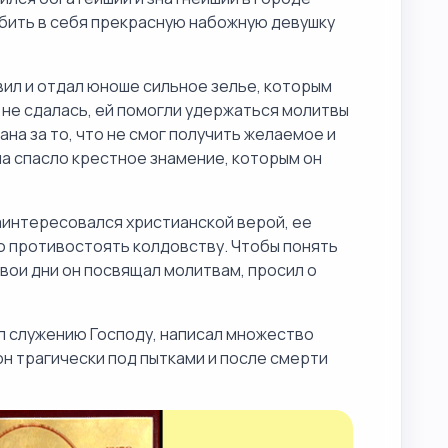
бить в себя прекрасную набожную девушку
вил и отдал юноше сильное зелье, которым
 не сдалась, ей помогли удержаться молитвы
ана за то, что не смог получить желаемое и
на спасло крестное знамение, которым он
аинтересовался христианской верой, ее
ю противостоять колдовству. Чтобы понять
 свои дни он посвящал молитвам, просил о
л служению Господу, написал множество
он трагически под пытками и после смерти