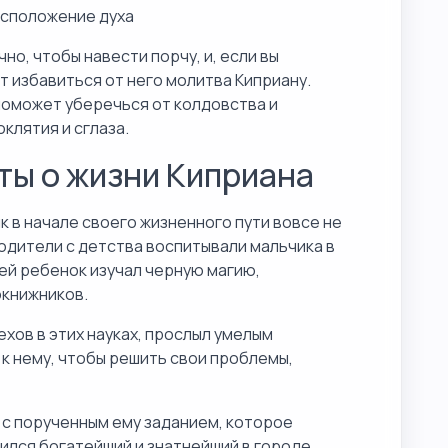
асположение духа
но, чтобы навести порчу, и, если вы
т избавиться от него молитва Киприану.
поможет уберечься от колдовства и
оклятия и сглаза.
ты о жизни Киприана
 в начале своего жизненного пути вовсе не
одители с детства воспитывали мальчика в
тей ребенок изучал черную магию,
окнижников.
хов в этих науках, прослыл умелым
к нему, чтобы решить свои проблемы,
 с порученным ему заданием, которое
тился богатейший и знатнейший в городе