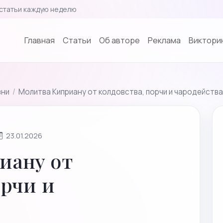
статьи каждую неделю
Главная
Cтатьи
Об авторе
Реклама
Викторин
зни
/
Молитва Киприану от колдовства, порчи и чародейств
23.01.2026
иану от
орчи и