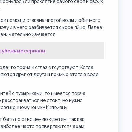
 коснулось ли проклятие самого себя и своих
.
при помощи стакана чистой воды и обычного
лову и в него разбивается сырое яйцо. Далее
 внимательно изучается.
рубежные сериалы
де, то порча и сглаз отсутствуют. Когда
яются друг от друга и помимо этого в воде
итей с пузырьками, то имеется порча,
 расстраиваться не стоит, но нужно
 священномученику Киприану.
 быть по отношению к детям, так как
 наиболее часто подвергаются чарам