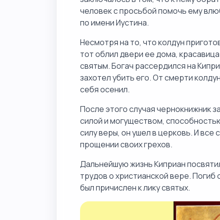
человек с просьбой помочь ему влю
по имени Иустина.
Несмотря на то, что колдун пригото
тот облил двери ее дома, красавица
святым. Богач рассердился на Кипри
захотел убить его. От смерти колду
себя осенил.
После этого случая чернокнижник з
силой и могуществом, способность
силу веры, он ушел в церковь. И все
прощении своих грехов.
Дальнейшую жизнь Киприан посвяти
трудов о христианской вере. Погиб 
был причислен к лику святых.