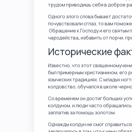
трудом приводишь себя в доброе р
Одного злого слова бывает достаточ
почувствовали сглаз, то вам поможе
Обращение к Господу и его святым 
чародейства
,
избавить от порчи, пр
Исторические фак
Известно, что этот священномученик
был примерным христианином, его р
языческих традициях. С младых ног
колдовство, обучался в школе черн
Со временем он достиг больших успе
колдуном, и люди часто обращались 
заплатив за помощь золотом.
Однажды колдун не смог справиться
заключалось в том, что к нему обра