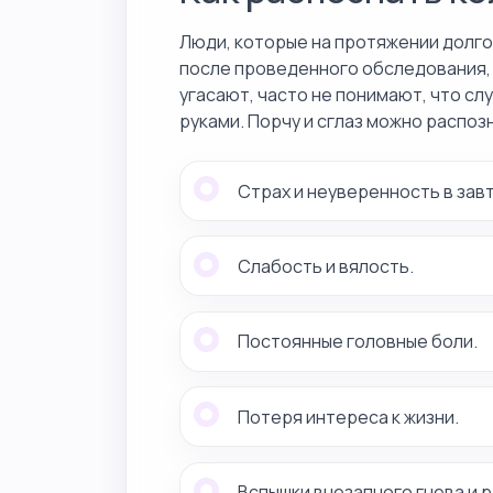
Люди, которые на протяжении долго
после проведенного обследования,
угасают, часто не понимают, что сл
руками. Порчу и сглаз можно распо
Страх и неуверенность в зав
Слабость и вялость.
Постоянные головные боли.
Потеря интереса к жизни.
Вспышки внезапного гнева и 