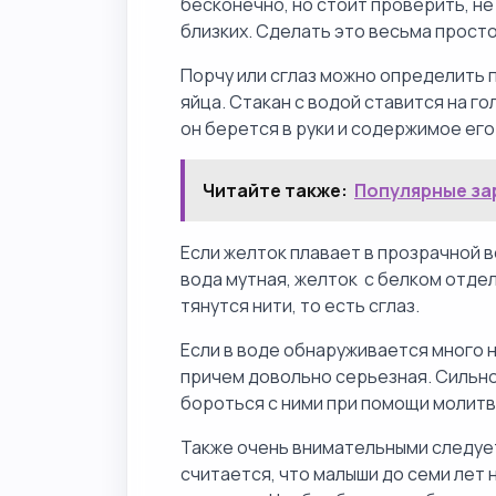
бесконечно, но стоит проверить, не
близких. Сделать это весьма просто
Порчу или сглаз можно определить 
яйца. Стакан с водой ставится на го
он берется в руки и содержимое его
Читайте также:
Популярные за
Если желток плавает в прозрачной во
вода мутная, желток с белком отдел
тянутся нити, то есть сглаз.
Если в воде обнаруживается много н
причем довольно серьезная. Сильно
бороться с ними при помощи молитв
Также очень внимательными следует
считается, что малыши до семи лет