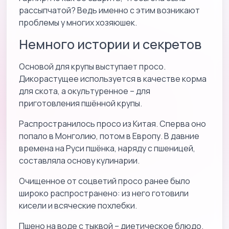
рассыпчатой? Ведь именно с этим возникают
проблемы у многих хозяюшек.
Немного истории и секретов
Основой для крупы выступает просо.
Дикорастущее используется в качестве корма
для скота, а окультуренное – для
приготовления пшённой крупы.
Распространилось просо из Китая. Сперва оно
попало в Монголию, потом в Европу. В давние
времена на Руси пшёнка, наряду с пшеницей,
составляла основу кулинарии.
Очищенное от соцветий просо ранее было
широко распространено: из него готовили
кисели и всяческие похлебки.
Пшено на воде с тыквой – диетическое блюдо.