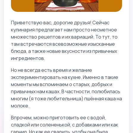
Приветствую вас, дорогие друзья! Сейчас
кулинария предлагает нам просто несметное
множество рецептов и их вариаций. То тут, то
там встречаются всевозможные изысканные
блюда, а также новые вкусности из привычных
ингредиентов.
Но не всегда есть время и желание
экспериментировать на кухне. Именно в такие
моменты мы вспоминаем о старых, добрых и
привычных нам кашах. В частности, полюбилась
многим (я тоже любительница) пшённая каша на
молоке.
Впрочем, можно приготовить ее с водой,
сладкой или солененькой, с добавками или как
гарнир. Но как ее сварить, чтобы она была