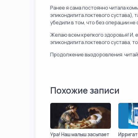
Ранее я сама постоянно читала ком
эпикондилита локтевого сустава), т
убедили в том, что без операции не
Желаю всем крепкого здоровья! И, е
эпикондилита локтевого сустава, то
Продолжение выздоровления чита
Похожие записи
Ура! Наш малыш засыпает
Ирригат