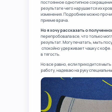
постоянное однотипное сокращение
результате чего нарушается их кр
изменения. Подробнее можно прочит
приеме врача.
Но я хочу рассказать о полученно
перепробовала все, что только мог
результат. Могу печатать, мыть посу
спокойно удерживает чашку с кофе.
в тягость.
Но все равно, если приходится мыт
работу, надеваю на руку специальны