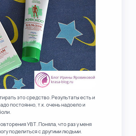
втирать это средство. Результаты есть и
адо постоянно, т.к. очень надоело и
боли.
овторения УВТ. Поняла, что раз у меня
могу поделиться с другими людьми.