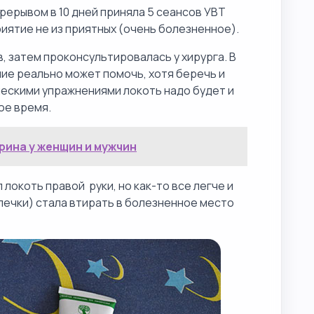
ерерывом в 10 дней приняла 5 сеансов УВТ
иятие не из приятных (очень болезненное).
, затем проконсультировалась у хирурга. В
ние реально может помочь, хотя беречь и
ескими упражнениями локоть надо будет и
ое время.
рина у женщин и мужчин
 локоть правой руки, но как-то все легче и
лечки) стала втирать в болезненное место