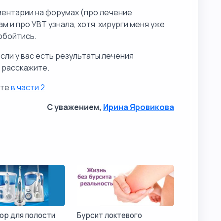
ментарии на форумах (про лечение
ам и про УВТ узнала, хотя хирурги меня уже
 обойтись.
сли у вас есть результаты лечения
 расскажите.
йте
в части 2
С уважением,
Ирина Яровикова
ор для полости
Бурсит локтевого