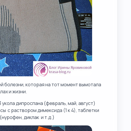
й болезни, которая на тот момент вымотала
лах и жизни.
 укола дипроспана (февраль, май, август)
ы с раствором димексида (1 к 4), таблетки
(нурофен, диклак и т.д.)