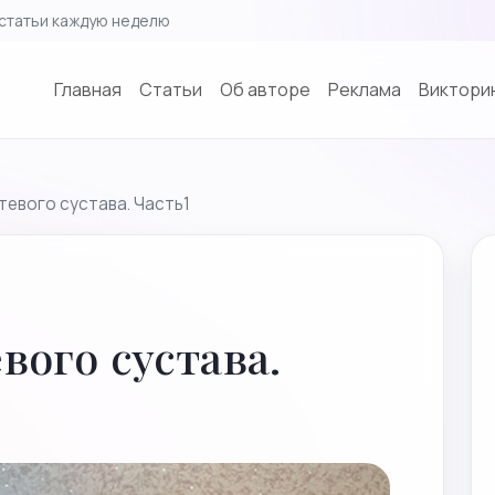
статьи каждую неделю
Главная
Cтатьи
Об авторе
Реклама
Викторин
тевого сустава. Часть1
вого сустава.