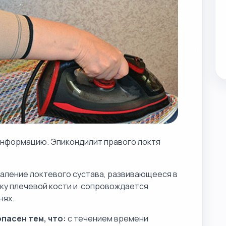
 информацию. Эпикондилит правого локтя
паление локтевого сустава, развивающееся в
ку плечевой кости и сопровождается
нях.
пасен тем, что:
с течением времени