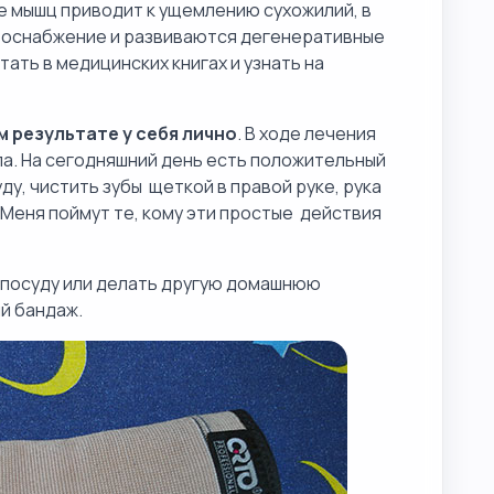
 мышц приводит к ущемлению сухожилий, в
овоснабжение и развиваются дегенеративные
ать в медицинских книгах и узнать на
м результате у себя лично
. В ходе лечения
ла. На сегодняшний день есть положительный
ду, чистить зубы щеткой в правой руке, рука
 Меня поймут те, кому эти простые действия
ь посуду или делать другую домашнюю
й бандаж.