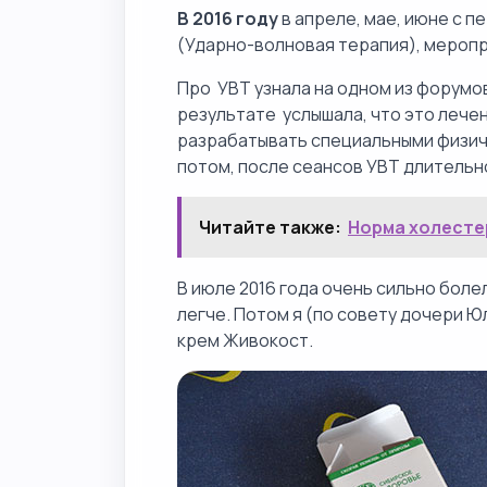
В 2016 году
в апреле, мае, июне с п
(Ударно-волновая терапия), меропр
Про УВТ узнала на одном из форумов
результате услышала, что это лече
разрабатывать специальными физич
потом, после сеансов УВТ длительн
Читайте также:
Норма холесте
В июле 2016 года очень сильно болел
легче. Потом я (по совету дочери Ю
крем Живокост.