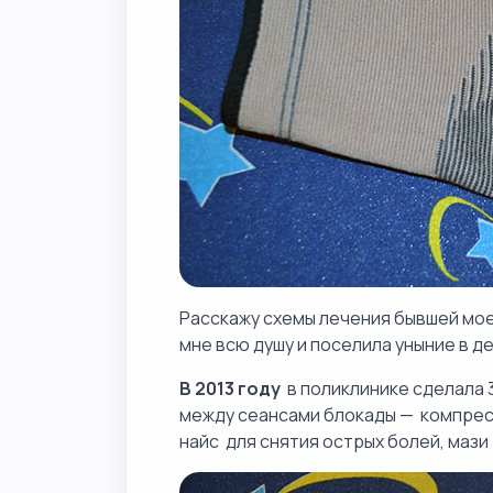
Расскажу схемы лечения бывшей мое
мне всю душу и поселила уныние в де
В 2013 году
в поликлинике сделала 3
между сеансами блокады — компресс
найс для снятия острых болей, мази 