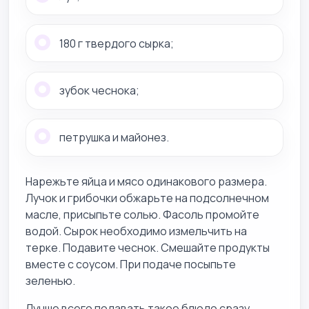
180 г твердого сырка;
зубок чеснока;
петрушка и майонез.
Нарежьте яйца и мясо одинакового размера.
Лучок и грибочки обжарьте на подсолнечном
масле, присыпьте солью. Фасоль промойте
водой. Сырок необходимо измельчить на
терке. Подавите чеснок. Смешайте продукты
вместе с соусом. При подаче посыпьте
зеленью.
Лучше всего подавать такое блюдо сразу.