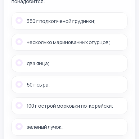
понадобится:
350 г подкопченой грудинки;
несколько маринованных огурцов;
два яйца;
50 г сыра;
100 г острой морковки по-корейски;
зеленый лучок;