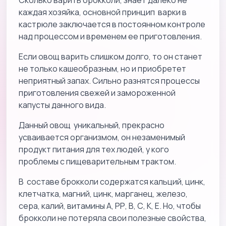
Сколько варить брокколи, знает далеко не
каждая хозяйка, основной принцип варки в
кастрюле заключается в постоянном контроле
над процессом и временем ее приготовления.
Если овощ варить слишком долго, то он станет
не только кашеобразным, но и приобретет
неприятный запах. Сильно разнятся процессы
приготовления свежей и замороженной
капусты данного вида.
Данный овощ уникальный, прекрасно
усваивается организмом, он незаменимый
продукт питания для тех людей, у кого
проблемы с пищеварительным трактом.
В составе брокколи содержатся кальций, цинк,
клетчатка, магний, цинк, марганец, железо,
сера, калий, витамины А, РР, В, С, К, Е. Но, чтобы
брокколи не потеряла свои полезные свойства,