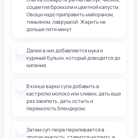
соцветия брокколи и цветной капусты.
Овощи надо приправить майораном,
тимьяном, лаврушкой. Жарить не
дольше пяти минут.
Далее в них добавляется мука и
куриный бульон, который доводится до
кипения.
В конце варки супа добавить в
кастрюлю молоко или сливки, дать еще
раз закипеть, дать остыть и
перемолоть блендером.
Затем суп-пюре переливается в
другую емкость, ставится на плиту, в