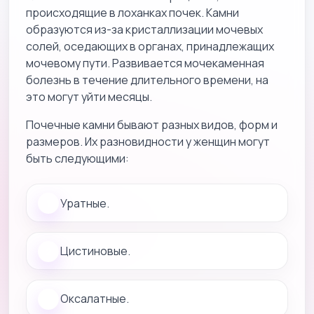
происходящие в лоханках почек. Камни
образуются из-за кристаллизации мочевых
солей, оседающих в органах, принадлежащих
мочевому пути. Развивается мочекаменная
болезнь в течение длительного времени, на
это могут уйти месяцы.
Почечные камни бывают разных видов, форм и
размеров. Их разновидности у женщин могут
быть следующими:
Уратные.
Цистиновые.
Оксалатные.